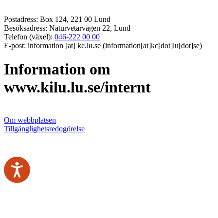
Postadress: Box 124, 221 00 Lund
Besöksadress: Naturvetarvägen 22, Lund
Telefon (växel):
046-222 00 00
E-post:
information
[at]
kc
.
lu
.
se
(information[at]kc[dot]lu[dot]se)
Information om
www.kilu.lu.se/internt
Om webbplatsen
Tillgänglighetsredogörelse