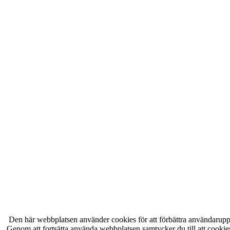
Den här webbplatsen använder cookies för att förbättra användarupp
Genom att fortsätta använda webbplatsen samtycker du till att cooki