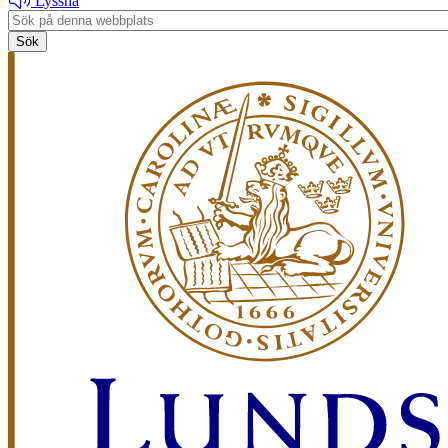
Lyssna
Header
search