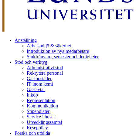
Anställning
Arbetsmiljö & säkerhet
Introduktion av nya medarbetare
Sjukfrånvaro, semester och ledigheter
Stöd och verktyg
Administrativt stöd
Rekrytera personal
Gästbostäder
IT inom kemi
Gästavtal
Inköp
Representation
Kommunikation
Stipendiater
Service i huset
Utvecklingssamtal
Resepolicy
Forska och utbilda