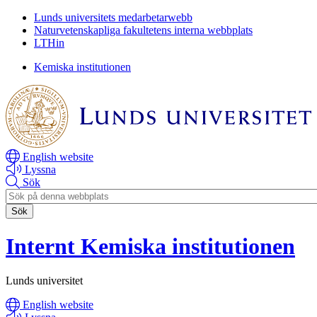
Hoppa
Hoppa
Lunds universitets medarbetarwebb
till
till
Naturvetenskapliga fakultetens interna webbplats
huvudinnehåll
huvudinnehåll
LTHin
Kemiska institutionen
English website
Lyssna
Sök
Header
search
Internt Kemiska institutionen
Lunds universitet
English website